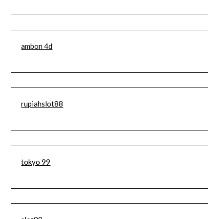
ambon 4d
rupiahslot88
tokyo 99