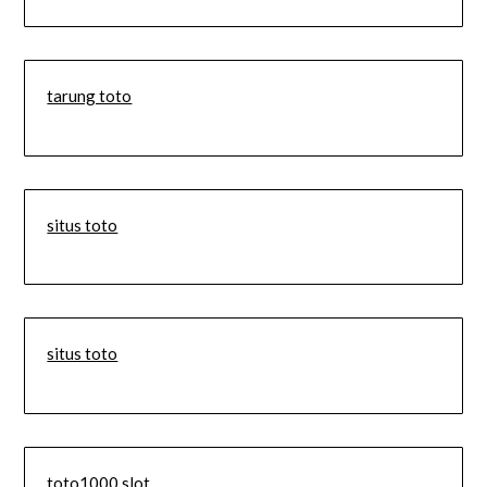
tarung toto
situs toto
situs toto
toto1000 slot