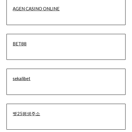
AGEN CASINO ONLINE
BET88
sekalibet
벳25평생주소