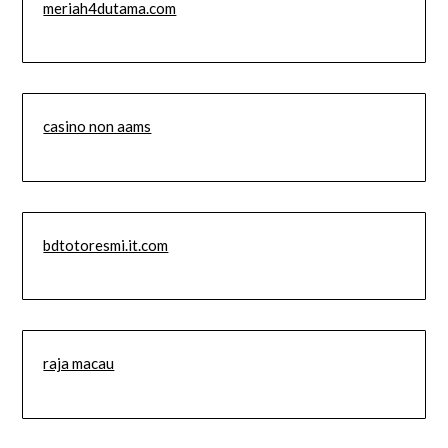
meriah4dutama.com
casino non aams
bdtotoresmi.it.com
raja macau