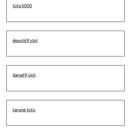
toto5000
depot69 slot
dana69 slot
tarung toto