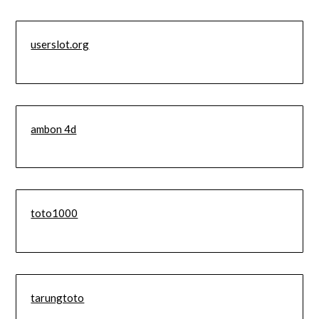
userslot.org
ambon 4d
toto1000
tarungtoto