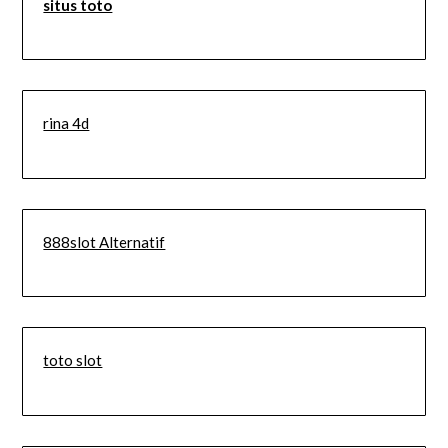
situs toto
rina 4d
888slot Alternatif
toto slot