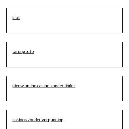
slot
tarungtoto
nieuw online casino zonder limiet
casinos zonder vergunning