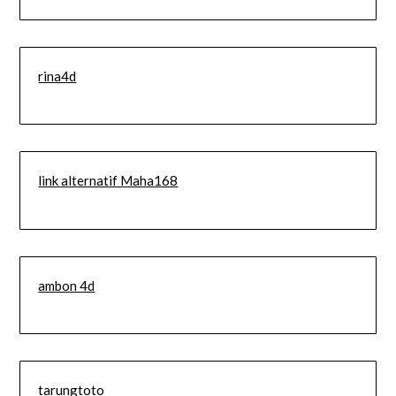
rina4d
link alternatif Maha168
ambon 4d
tarungtoto