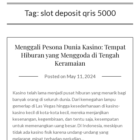
Tag:
slot deposit qris 5000
Menggali Pesona Dunia Kasino: Tempat
Hiburan yang Menggoda di Tengah
Keramaian
Posted on
May 11, 2024
Kasino telah lama menjadi pusat hiburan yang menarik bagi
banyak orang di seluruh dunia. Dari kemegahan lampu
gemerlap di Las Vegas hingga kesederhanaan di kasino-
kasino kecil di kota-kota kecil, mereka menjanjikan
kesenangan, kegembiraan, dan tentu saja, kesempatan
untuk memenangkan uang besar. Di Indonesia, meskipun
tidak ada kasino fisik karena undang-undang yang
melarang, minat terhadap perjudian…