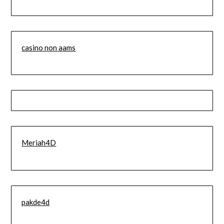
casino non aams
Meriah4D
pakde4d