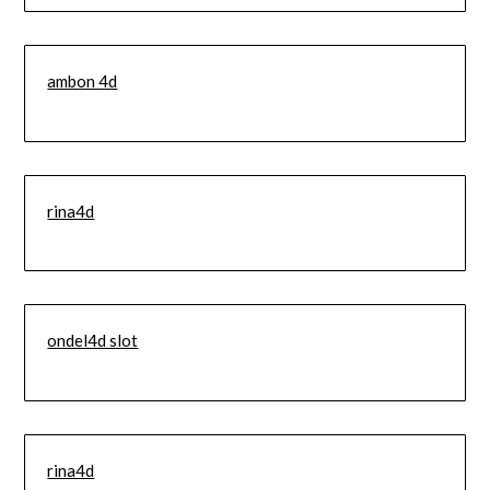
ambon 4d
rina4d
ondel4d slot
rina4d