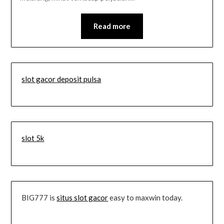
Read more
slot gacor deposit pulsa
slot 5k
BIG777 is
situs slot gacor
easy to maxwin today.